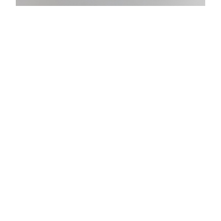
D. Denenge Duyst-Akpem,
Rope Beating Drawin
g,
Série Pastoral Brutalism, performance vidéo privée,
corps/geste de l’artiste, corde, fusain, papier, 2022,
photo : Théo Dufloo.