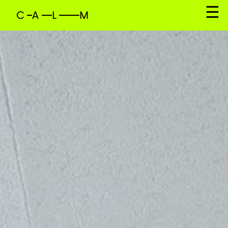
C
A
L
M