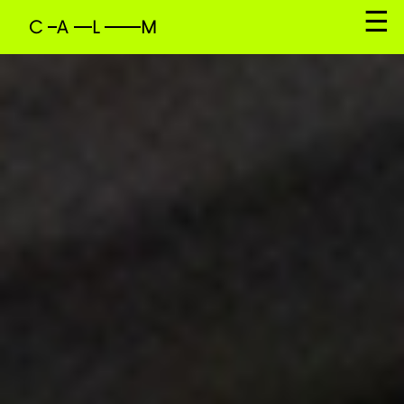
C
A
L
M